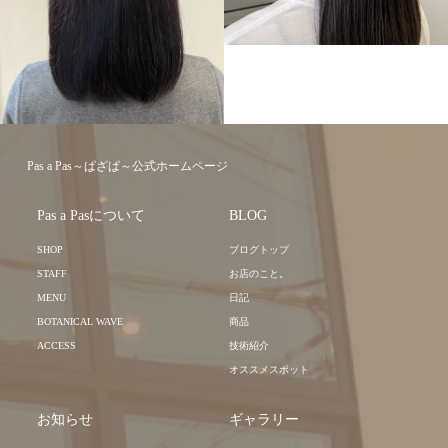
LONG
MEDIUM
Pas a Pas～ぱざぱ～公式ホームページ
Pas a Pasについて
BLOG
SHOP
ブログトップ
STAFF
お店のこと。
MENU
日記
BOTANICAL WAVE
商品
ACCESS
技術紹介
オススメスポット
お知らせ
ギャラリー