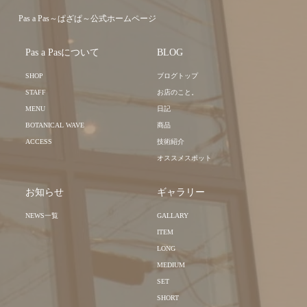
Pas a Pas～ぱざぱ～公式ホームページ
Pas a Pasについて
BLOG
SHOP
ブログトップ
STAFF
お店のこと。
MENU
日記
BOTANICAL WAVE
商品
ACCESS
技術紹介
オススメスポット
お知らせ
ギャラリー
NEWS一覧
GALLARY
ITEM
LONG
MEDIUM
SET
SHORT