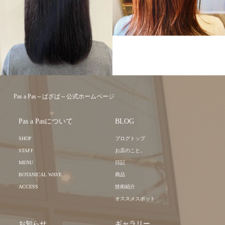
MEDIUM
MEDIUM
Pas a Pas～ぱざぱ～公式ホームページ
Pas a Pasについて
BLOG
SHOP
ブログトップ
STAFF
お店のこと。
MENU
日記
BOTANICAL WAVE
商品
ACCESS
技術紹介
オススメスポット
お知らせ
ギャラリー