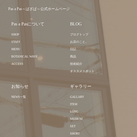
Pas a Pas～ぱざぱ～公式ホームページ
Pas a Pasについて
BLOG
SHOP
ブログトップ
STAFF
お店のこと。
MENU
日記
BOTANICAL WAVE
商品
ACCESS
技術紹介
オススメスポット
お知らせ
ギャラリー
NEWS一覧
GALLARY
ITEM
LONG
MEDIUM
SET
SHORT