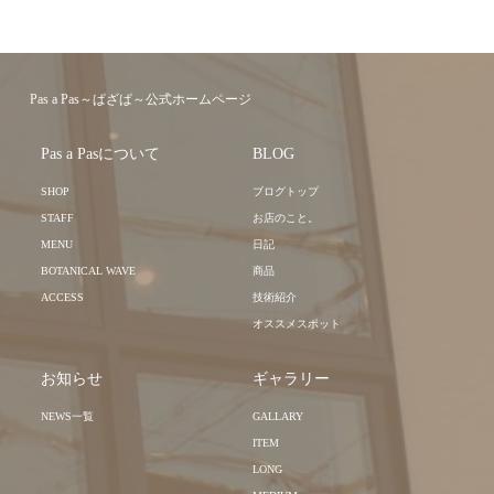
Pas a Pas～ぱざぱ～公式ホームページ
Pas a Pasについて
BLOG
SHOP
ブログトップ
STAFF
お店のこと。
MENU
日記
BOTANICAL WAVE
商品
ACCESS
技術紹介
オススメスポット
お知らせ
ギャラリー
NEWS一覧
GALLARY
ITEM
LONG